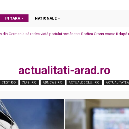
IN TARA
NATIONALE
rs din Germania să redea viață portului românesc. Rodica Gross coase ii după 
actualitati-arad.ro
7EST.RO
7IASI.RO
ABNEWS.RO
ACTUALDECLUJ.RO
ACTUALITATE