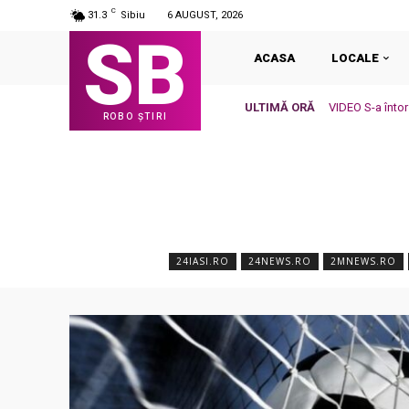
C
31.3
Sibiu
6 AUGUST, 2026
SB
ACASA
LOCALE
ULTIMĂ ORĂ
VIDEO S-a înto
ROBO ȘTIRI
24IASI.RO
24NEWS.RO
2MNEWS.RO