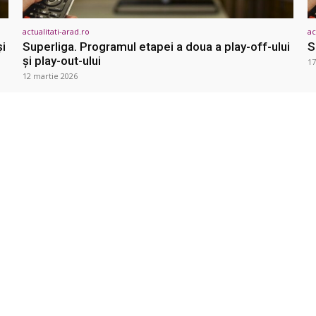
actualitati-arad.ro
ac
şi
Superliga. Programul etapei a doua a play-off-ului
S
şi play-out-ului
17
12 martie 2026