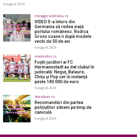
6 august 2026
mesageruldesibiu.ro
VIDEO S-a întors din
Germania să redea viață
portului românesc. Rodica
Gross coase ii după modele
vechi de 50 de ani
6 august 2026
oradesibiu.ro
Foștii jucători ai FC
Hermannstadt au dat clubul în
judecată: Neguț, Balaure,
Chițu și Pop cer în instanță
peste 140.000 de euro
6 august 2026
starsibian.ro
Recomandări din partea
polițiștilor sibieni pe timp de
caniculă
6 august 2026