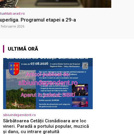
tualitati-arad.ro
uperliga. Programul etapei a 29-a
 februarie 2026
ULTIMĂ ORĂ
sibiuindependent.ro
Sărbătoarea Cetății Cisnădioara are loc
vineri. Paradă a portului popular, muzică
și dans, cu intrare gratuită