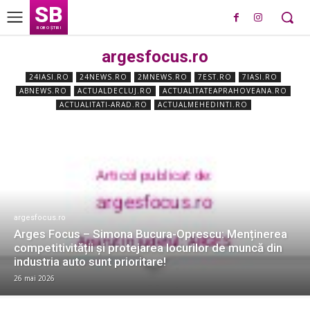
SB
ROBO ȘTIRI
argesfocus.ro
24IASI.RO
24NEWS.RO
2MNEWS.RO
7EST.RO
7IASI.RO
ABNEWS.RO
ACTUALDECLUJ.RO
ACTUALITATEAPRAHOVEANA.RO
ACTUALITATI-ARAD.RO
ACTUALMEHEDINTI.RO
argesfocus.ro
Arges Focus – Simona Bucura-Oprescu: Menținerea
competitivității și protejarea locurilor de muncă din
industria auto sunt prioritare!
26 mai 2026