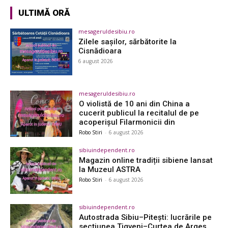
ULTIMĂ ORĂ
mesageruldesibiu.ro
Zilele sașilor, sărbătorite la
Cisnădioara
6 august 2026
mesageruldesibiu.ro
O violistă de 10 ani din China a
cucerit publicul la recitalul de pe
acoperișul Filarmonicii din
Robo Stiri
-
6 august 2026
sibiuindependent.ro
Magazin online tradiții sibiene lansat
la Muzeul ASTRA
Robo Stiri
-
6 august 2026
sibiuindependent.ro
Autostrada Sibiu–Pitești: lucrările pe
secțiunea Tigveni–Curtea de Argeș