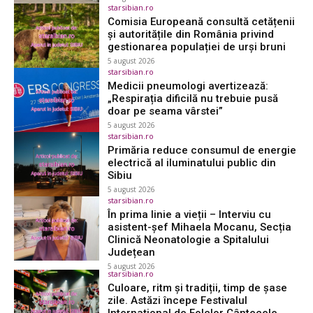
starsibian.ro
Comisia Europeană consultă cetățenii
și autoritățile din România privind
gestionarea populației de urși bruni
5 august 2026
starsibian.ro
Medicii pneumologi avertizează:
„Respirația dificilă nu trebuie pusă
doar pe seama vârstei”
5 august 2026
starsibian.ro
Primăria reduce consumul de energie
electrică al iluminatului public din
Sibiu
5 august 2026
starsibian.ro
În prima linie a vieții – Interviu cu
asistent-șef Mihaela Mocanu, Secția
Clinică Neonatologie a Spitalului
Județean
5 august 2026
starsibian.ro
Culoare, ritm și tradiții, timp de șase
zile. Astăzi începe Festivalul
Internațional de Folclor Cântecele