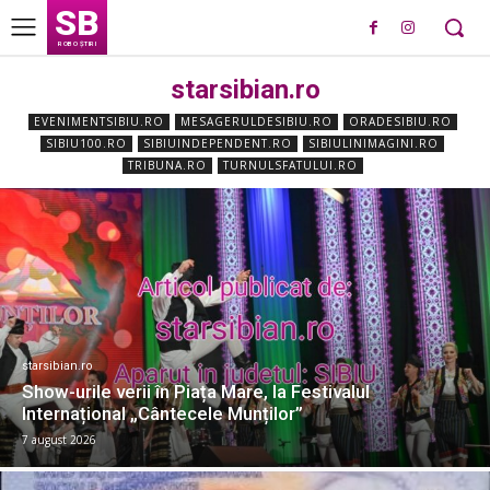
SB
ROBO ȘTIRI
starsibian.ro
EVENIMENTSIBIU.RO
MESAGERULDESIBIU.RO
ORADESIBIU.RO
SIBIU100.RO
SIBIUINDEPENDENT.RO
SIBIULINIMAGINI.RO
TRIBUNA.RO
TURNULSFATULUI.RO
starsibian.ro
Show-urile verii în Piața Mare, la Festivalul
Internațional „Cântecele Munților”
7 august 2026