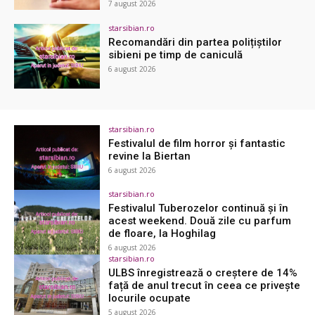
7 august 2026
starsibian.ro
Recomandări din partea polițiștilor
sibieni pe timp de caniculă
6 august 2026
starsibian.ro
Festivalul de film horror și fantastic
revine la Biertan
6 august 2026
starsibian.ro
Festivalul Tuberozelor continuă și în
acest weekend. Două zile cu parfum
de floare, la Hoghilag
6 august 2026
starsibian.ro
ULBS înregistrează o creștere de 14%
față de anul trecut în ceea ce privește
locurile ocupate
5 august 2026