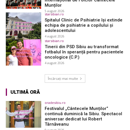
Munților
5 august 2026
starsibian.ro
Spitalul Clinic de Psihiatrie își extinde
echipa de psihiatrie a copilului și
adolescentului
4 august 2026
starsibian.ro
Tinerii din PSD Sibiu au transformat
fotbalul în speranță pentru pacientele
oncologice (C.P.)
4 august 2026
Încărcați mai multe
ULTIMĂ ORĂ
oradesibiu.ro
Festivalul „Cântecele Munților”
continuă duminică la Sibiu. Spectacol
aniversar dedicat lui Robert
Târnăveanu