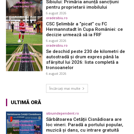
Sibiului: Primăria anunță sancțiuni
pentru proprietarii imobilului
6 august 2026
oradesibiu.ro
CSC Șelimbăr a ”picat” cu FC
Hermannstadt în Cupa României: ce
decizie urmează să ia FRF
6 august 2026
oradesibiu.ro
Se deschid peste 230 de kilometri de
autostradă și drum expres până la
sfârșitul lui 2026: lista completă a
tronsoanelor
6 august 2026
Încărcați mai multe
ULTIMĂ ORĂ
sibiuindependent.ro
Sărbătoarea Cetății Cisnădioara are
loc vineri. Paradă a portului popular,
muzică și dans, cu intrare gratuită