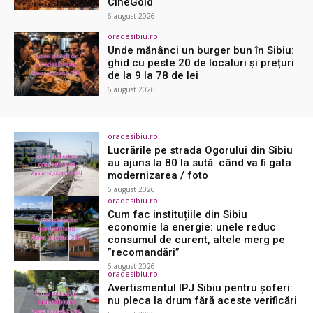
CineGold
6 august 2026
oradesibiu.ro
Unde mănânci un burger bun în Sibiu:
ghid cu peste 20 de localuri și prețuri
de la 9 la 78 de lei
6 august 2026
oradesibiu.ro
Lucrările pe strada Ogorului din Sibiu
au ajuns la 80 la sută: când va fi gata
modernizarea / foto
6 august 2026
oradesibiu.ro
Cum fac instituțiile din Sibiu
economie la energie: unele reduc
consumul de curent, altele merg pe
”recomandări”
6 august 2026
oradesibiu.ro
Avertismentul IPJ Sibiu pentru șoferi:
nu pleca la drum fără aceste verificări