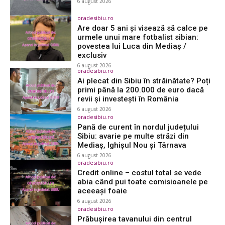
6 august 2026
oradesibiu.ro
Are doar 5 ani și visează să calce pe
urmele unui mare fotbalist sibian:
povestea lui Luca din Mediaș /
exclusiv
6 august 2026
oradesibiu.ro
Ai plecat din Sibiu în străinătate? Poți
primi până la 200.000 de euro dacă
revii și investești în România
6 august 2026
oradesibiu.ro
Pană de curent în nordul județului
Sibiu: avarie pe multe străzi din
Mediaș, Ighișul Nou și Târnava
6 august 2026
oradesibiu.ro
Credit online – costul total se vede
abia când pui toate comisioanele pe
aceeași foaie
6 august 2026
oradesibiu.ro
Prăbușirea tavanului din centrul