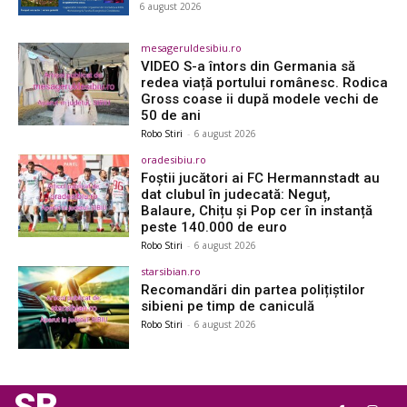
6 august 2026
mesageruldesibiu.ro
VIDEO S-a întors din Germania să
redea viață portului românesc. Rodica
Gross coase ii după modele vechi de
50 de ani
Robo Stiri
-
6 august 2026
oradesibiu.ro
Foștii jucători ai FC Hermannstadt au
dat clubul în judecată: Neguț,
Balaure, Chițu și Pop cer în instanță
peste 140.000 de euro
Robo Stiri
-
6 august 2026
starsibian.ro
Recomandări din partea polițiștilor
sibieni pe timp de caniculă
Robo Stiri
-
6 august 2026