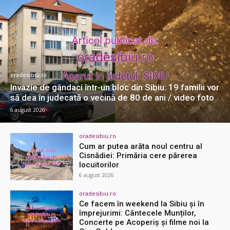
oradesibiu.ro
Invazie de gândaci într-un bloc din Sibiu: 19 familii vor
să dea în judecată o vecină de 80 de ani / video foto
6 august 2026
oradesibiu.ro
Cum ar putea arăta noul centru al
Cisnădiei: Primăria cere părerea
locuitorilor
6 august 2026
oradesibiu.ro
Ce facem în weekend la Sibiu și în
împrejurimi: Cântecele Munților,
Concerte pe Acoperiș și filme noi la