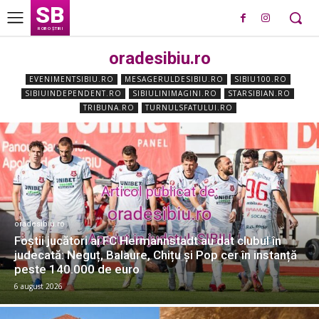
SB
ROBO ȘTIRI
oradesibiu.ro
EVENIMENTSIBIU.RO
MESAGERULDESIBIU.RO
SIBIU100.RO
SIBIUINDEPENDENT.RO
SIBIULINIMAGINI.RO
STARSIBIAN.RO
TRIBUNA.RO
TURNULSFATULUI.RO
oradesibiu.ro
Foștii jucători ai FC Hermannstadt au dat clubul în
judecată: Neguț, Balaure, Chițu și Pop cer în instanță
peste 140.000 de euro
6 august 2026