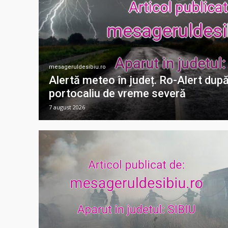
mesageruldesibiu.ro
Alertă meteo în județ. Ro-Alert dup
portocaliu de vreme severă
7 august 2026