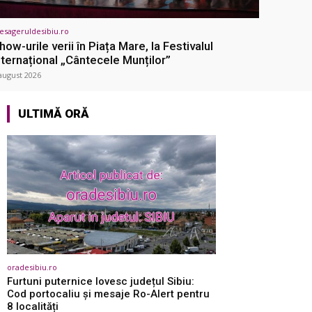
sageruldesibiu.ro
how-urile verii în Piața Mare, la Festivalul
nternațional „Cântecele Munților”
august 2026
ULTIMĂ ORĂ
oradesibiu.ro
Furtuni puternice lovesc județul Sibiu:
Cod portocaliu și mesaje Ro-Alert pentru
8 localități