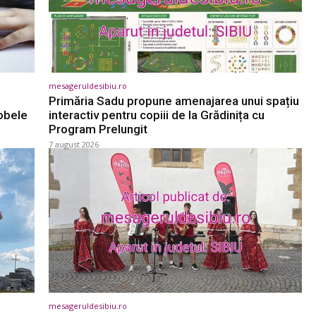
mesageruldesibiu.ro
Primăria Sadu propune amenajarea unui spațiu
obele
interactiv pentru copiii de la Grădinița cu
Program Prelungit
7 august 2026
mesageruldesibiu.ro