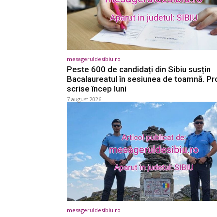
mesageruldesibiu.ro
Peste 600 de candidați din Sibiu susțin
Bacalaureatul în sesiunea de toamnă. Pr
scrise încep luni
7 august 2026
mesageruldesibiu.ro