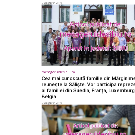
7 august 2026
mesageruldesibiu.ro
Cea mai cunoscută familie din Mărginim
reunește la Săliște. Vor participa reprez
ai familiei din Suedia, Franța, Luxemburg
Belgia
7 august 2026