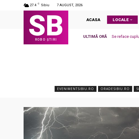
C
27.4
Sibiu
7 AUGUST, 2026
SB
ACASA
LOCALE
ULTIMĂ ORĂ
Se reface cuplu
ROBO ȘTIRI
EVENIMENTSIBIU.RO
ORADESIBIU.RO
S