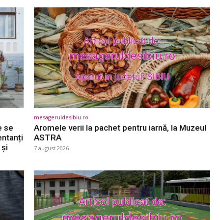
mesageruldesibiu.ro
e se
Aromele verii la pachet pentru iarnă, la Muzeul
entanți
ASTRA
 și
7 august 2026