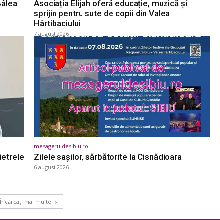
Bâlea
Asociația Elijah oferă educație, muzică și
sprijin pentru sute de copii din Valea
Hârtibaciului
7 august 2026
mesageruldesibiu.ro
ietrele
Zilele sașilor, sărbătorite la Cisnădioara
6 august 2026
Încărcați mai multe