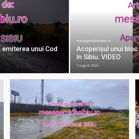
mesageruldesibiu.ro
ă emiterea unui Cod
Acoperișul unui bloc
în Sibiu. VIDEO
7 august 2026