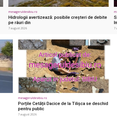
mesageruldesibiu.ro
me
Hidrologii avertizează: posibile creșteri de debite
S
pe râuri din
I
7 august 2026
7 
mesageruldesibiu.ro
Porțile Cetății Dacice de la Tilișca se deschid
pentru public
7 august 2026