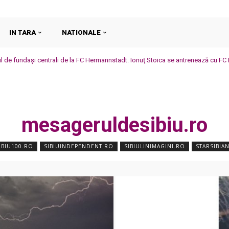
IN TARA
NATIONALE
l de fundaşi centrali de la FC Hermannstadt. Ionuţ Stoica se antrenează cu FC In
mesageruldesibiu.ro
IBIU100.RO
SIBIUINDEPENDENT.RO
SIBIULINIMAGINI.RO
STARSIBIA