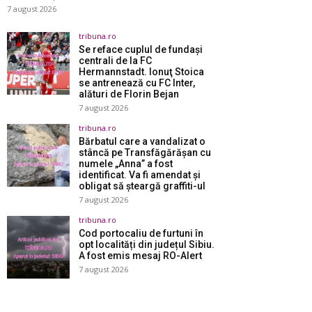
7 august 2026
tribuna.ro
Se reface cuplul de fundaşi
centrali de la FC
Hermannstadt. Ionuţ Stoica
se antrenează cu FC Inter,
alături de Florin Bejan
7 august 2026
tribuna.ro
Bărbatul care a vandalizat o
stâncă pe Transfăgărășan cu
numele „Anna” a fost
identificat. Va fi amendat și
obligat să șteargă graffiti-ul
7 august 2026
tribuna.ro
Cod portocaliu de furtuni în
opt localități din județul Sibiu.
A fost emis mesaj RO-Alert
7 august 2026