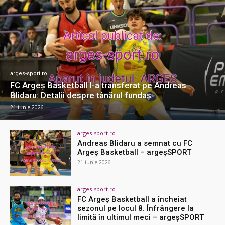
arges-sport.ro
FC Argeș Basketball l-a transferat pe Andreas
Blidaru: Detalii despre tânărul fundaș
21 iunie 2026
arges-sport.ro
Andreas Blidaru a semnat cu FC
Argeș Basketball – argeşSPORT
21 iunie 2026
arges-sport.ro
FC Argeș Basketball a încheiat
sezonul pe locul 8. Înfrângere la
limită în ultimul meci – argeşSPORT