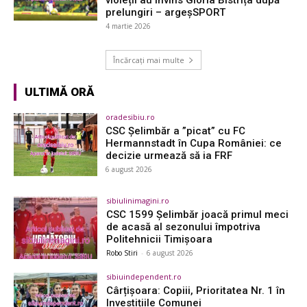
prelungiri – argeşSPORT
4 martie 2026
Încărcați mai multe
ULTIMĂ ORĂ
oradesibiu.ro
CSC Șelimbăr a ”picat” cu FC
Hermannstadt în Cupa României: ce
decizie urmează să ia FRF
6 august 2026
sibiulinimagini.ro
CSC 1599 Șelimbăr joacă primul meci
de acasă al sezonului împotriva
Politehnicii Timișoara
Robo Stiri
-
6 august 2026
sibiuindependent.ro
Cârțișoara: Copiii, Prioritatea Nr. 1 în
Investițiile Comunei