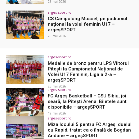
28 mai 2026
arges-sport.ro
CS Câmpulung Muscel, pe podiumul
național la volei feminin U17 –
argeşSPORT
26 mai 2026
arges-sport.ro
Medalie de bronz pentru LPS Viitorul
Pitești la Campionatul Național de
Volei U17 Feminin, Liga a 2-a –
argeşSPORT
25 mai 2026
arges-sport.ro
FC Argeș Basketball – CSU Sibiu, joi
seară, la Pitești Arena. Biletele sunt
disponibile – argeşSPORT
19 mai 2026
arges-sport.ro
Miza locului 5 pentru FC Argeș: duelul
cu Rapid, tratat ca o finală de Bogdan
Andone – argeşSPORT