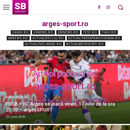
SB
ROBO ȘTIRI
arges-sport.ro
24IASI.RO
24NEWS.RO
2MNEWS.RO
7EST.RO
7IASI.RO
ABNEWS.RO
ACTUALDECLUJ.RO
ACTUALITATEAPRAHOVEANA.RO
ACTUALITATI-ARAD.RO
ACTUALMEHEDINTI.RO
arges-sport.ro
FCSB – FC Argeș se joacă vineri, 17 iulie de la ora
21:30 – argeşSPORT
29 iunie 2026