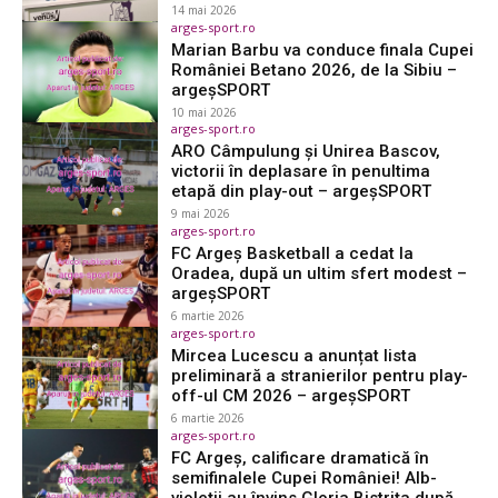
14 mai 2026
arges-sport.ro
Marian Barbu va conduce finala Cupei
României Betano 2026, de la Sibiu –
argeşSPORT
10 mai 2026
arges-sport.ro
ARO Câmpulung și Unirea Bascov,
victorii în deplasare în penultima
etapă din play-out – argeşSPORT
9 mai 2026
arges-sport.ro
FC Argeș Basketball a cedat la
Oradea, după un ultim sfert modest –
argeşSPORT
6 martie 2026
arges-sport.ro
Mircea Lucescu a anunțat lista
preliminară a stranierilor pentru play-
off-ul CM 2026 – argeşSPORT
6 martie 2026
arges-sport.ro
FC Argeș, calificare dramatică în
semifinalele Cupei României! Alb-
violeții au învins Gloria Bistrița după