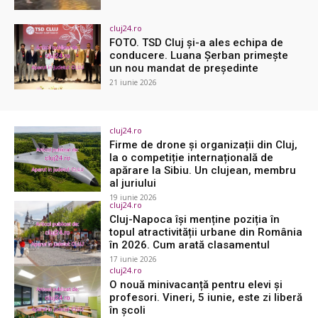
cluj24.ro
FOTO. TSD Cluj și-a ales echipa de
conducere. Luana Șerban primește
un nou mandat de președinte
21 iunie 2026
cluj24.ro
Firme de drone și organizații din Cluj,
la o competiție internațională de
apărare la Sibiu. Un clujean, membru
al juriului
19 iunie 2026
cluj24.ro
Cluj-Napoca își menține poziția în
topul atractivității urbane din România
în 2026. Cum arată clasamentul
17 iunie 2026
cluj24.ro
O nouă minivacanță pentru elevi și
profesori. Vineri, 5 iunie, este zi liberă
în școli