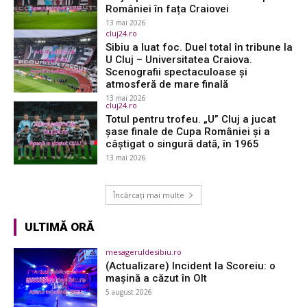
României în fața Craiovei
13 mai 2026
cluj24.ro
Sibiu a luat foc. Duel total în tribune la
U Cluj – Universitatea Craiova.
Scenografii spectaculoase și
atmosferă de mare finală
13 mai 2026
cluj24.ro
Totul pentru trofeu. „U” Cluj a jucat
șase finale de Cupa României și a
câștigat o singură dată, în 1965
13 mai 2026
Încărcați mai multe
ULTIMĂ ORĂ
mesageruldesibiu.ro
(Actualizare) Incident la Scoreiu: o
mașină a căzut în Olt
5 august 2026