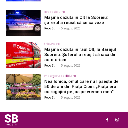
oradesibiu.ro
Mașină căzută în Olt la Scoreiu:
șoferul a reușit să se salveze
Robo Stiri
-
5 august 2026
tribuna.ro
Mașină căzută în râul Olt, la Barajul
Scoreiu. Șoferul a reușit să iasă din
autoturism
Robo Stiri
-
5 august 2026
mesageruldesibiu.ro
Nea Ionică, omul care nu lipsește de
50 de ani din Piața Cibin: „Piața era
cu rogojini pe jos pe vremea mea”
Robo Stiri
-
5 august 2026
SB
ROBO ȘTIRI