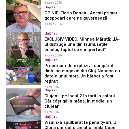
3 iunie 2026
cluj24.ro
OPINIE. Florin Danciu: Acești primari-
gospodari care ne guvernează
3 iunie 2026
cluj24.ro
EXCLUSIV VIDEO. Mihnea Măruță: „IA-
ul distruge una din frumusețile
omului, faptul că e imperfect”
1 iunie 2026
cluj24.ro
Precursori de explozivi, cumpărați
dintr-un magazin din Cluj-Napoca cu
datele unui mort. Un bărbat a fost
reținut
23 mai 2026
cluj24.ro
Clujenii, pe locul 2 în țară la salarii.
Cât câștigă în mână, în medie, un
clujean
13 mai 2026
cluj24.ro
Visul s-a spulberat la penalty-uri. U
Cluj a pierdut dramatic finala Cupei