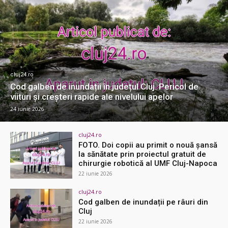
cluj24.ro
Cod galben de inundații în județul Cluj. Pericol de
viituri și creșteri rapide ale nivelului apelor
24 iunie 2026
cluj24.ro
FOTO. Doi copii au primit o nouă șansă
la sănătate prin proiectul gratuit de
chirurgie robotică al UMF Cluj-Napoca
22 iunie 2026
cluj24.ro
Cod galben de inundații pe râuri din
Cluj
22 iunie 2026