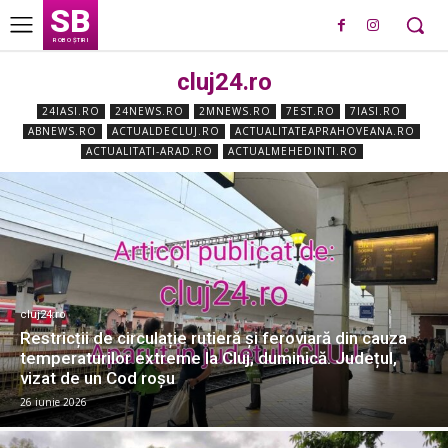
SB
ROBO ȘTIRI
cluj24.ro
24IASI.RO
24NEWS.RO
2MNEWS.RO
7EST.RO
7IASI.RO
ABNEWS.RO
ACTUALDECLUJ.RO
ACTUALITATEAPRAHOVEANA.RO
ACTUALITATI-ARAD.RO
ACTUALMEHEDINTI.RO
cluj24.ro
Restricții de circulație rutieră și feroviară din cauza
temperaturilor extreme la Cluj, duminică. Județul,
vizat de un Cod roșu
26 iunie 2026