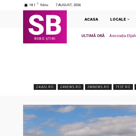
C
18.1
Sibiu
7 AUGUST, 2026
SB
ACASA
LOCALE
ULTIMĂ ORĂ
Asociația Elija
ROBO ȘTIRI
24IASI.RO
24NEWS.RO
2MNEWS.RO
7EST.RO