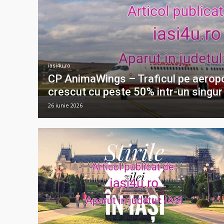
iasi4u.ro
CP AnimaWings – Traficul pe aeropor
crescut cu peste 50% intr-un singur
26 iunie 2026