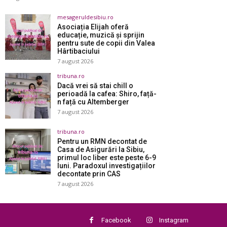
mesageruldesibiu.ro
Asociația Elijah oferă
educație, muzică și sprijin
pentru sute de copii din Valea
Hârtibaciului
7 august 2026
tribuna.ro
Dacă vrei să stai chill o
perioadă la cafea: Shiro, față-
n față cu Altemberger
7 august 2026
tribuna.ro
Pentru un RMN decontat de
Casa de Asigurări la Sibiu,
primul loc liber este peste 6-9
luni. Paradoxul investigațiilor
decontate prin CAS
7 august 2026
Facebook
Instagram