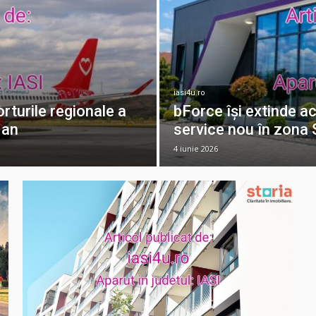
iasi4u.ro
turile regionale a
bForce își extinde ac
 an
service nou în zona S
4 iunie 2026