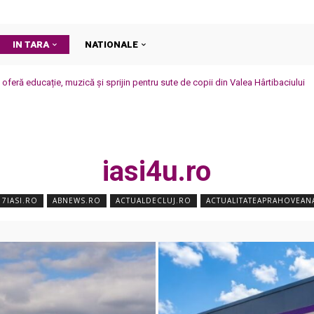
IN TARA
NATIONALE
h oferă educație, muzică și sprijin pentru sute de copii din Valea Hârtibaciului
iasi4u.ro
7IASI.RO
ABNEWS.RO
ACTUALDECLUJ.RO
ACTUALITATEAPRAHOVEAN