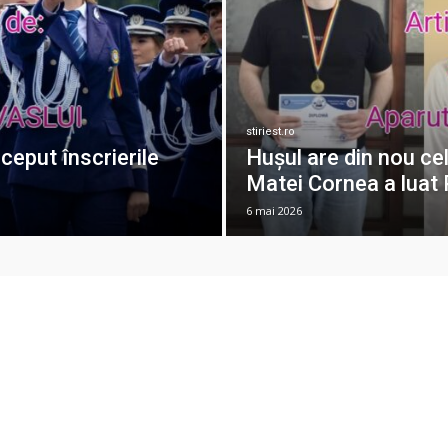
stiriest.ro
început înscrierile
Hușul are din nou ce
Matei Cornea a luat 
6 mai 2026