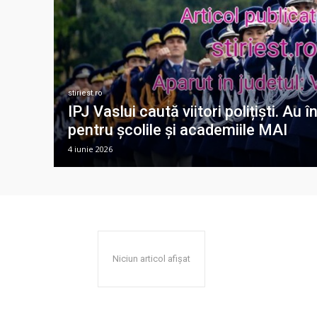
stiriest.ro
IPJ Vaslui caută viitori polițiști. Au 
pentru școlile și academiile MAI
4 iunie 2026
Niciun articol afișat