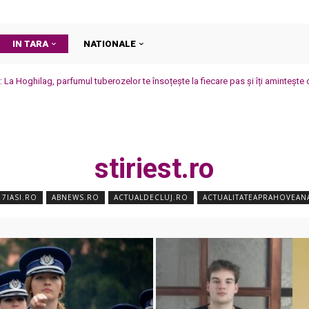
IN TARA
NATIONALE
o: La Hoghilag, parfumul tuberozelor te însoțește la fiecare pas și îți amintește 
stiriest.ro
7IASI.RO
ABNEWS.RO
ACTUALDECLUJ.RO
ACTUALITATEAPRAHOVEAN