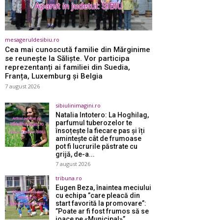
mesageruldesibiu.ro
Cea mai cunoscută familie din Mărginime
se reunește la Săliște. Vor participa
reprezentanți ai familiei din Suedia,
Franța, Luxemburg și Belgia
7 august 2026
sibiulinimagini.ro
Natalia Intotero: La Hoghilag,
parfumul tuberozelor te
însoțește la fiecare pas și îți
amintește cât de frumoase
pot fi lucrurile păstrate cu
grijă, de-a...
7 august 2026
tribuna.ro
Eugen Beza, înaintea meciului
cu echipa ”care pleacă din
start favorită la promovare”:
”Poate ar fi fost frumos să se
joace pe «Municipal»”